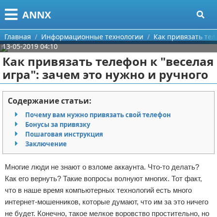
Меню
X
ANNX
Главная
Главная
Информационные технологии
Как привязать тел
13-05-2019 04:10
Категории
Как привязать телефон к "веселая
игра": зачем это нужно и ручного
Поиск
Информационные технологии
О проекте
Содержание статьи:
Почему вам нужно привязать свой телефон
Контакты
Бонусы за привязку
Пошаговая инструкция
Сотрудничество
Заключение
Размещение рекламы
Многие люди не знают о взломе аккаунта. Что-то делать?
Как его вернуть? Такие вопросы волнуют многих. Тот факт,
Для правообладателей
что в наше время компьютерных технологий есть много
интернет-мошенников, которые думают, что им за это ничего
Условия предоставления информации
не будет. Конечно, такое мелкое воровство простительно, но