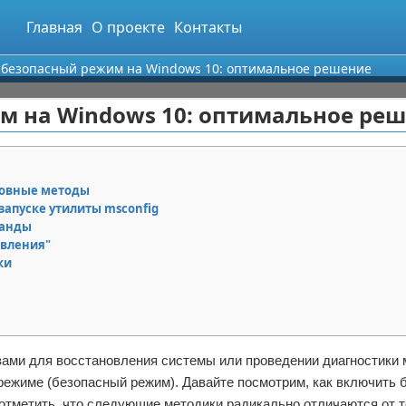
Главная
О проекте
Контакты
 безопасный режим на Windows 10: оптимальное решение
м на Windows 10: оптимальное ре
новные методы
запуске утилиты msconfig
манды
авления"
ки
азами для восстановления системы или проведении диагностики 
режиме (безопасный режим). Давайте посмотрим, как включить 
отметить, что следующие методики радикально отличаются от т