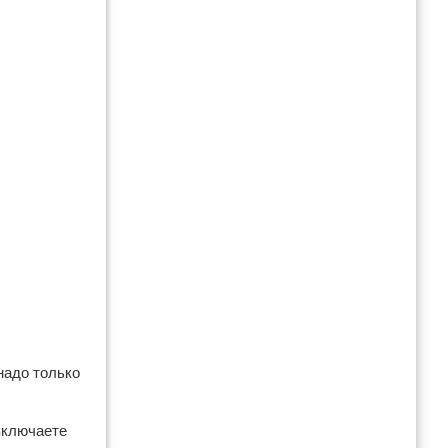
надо только
включаете