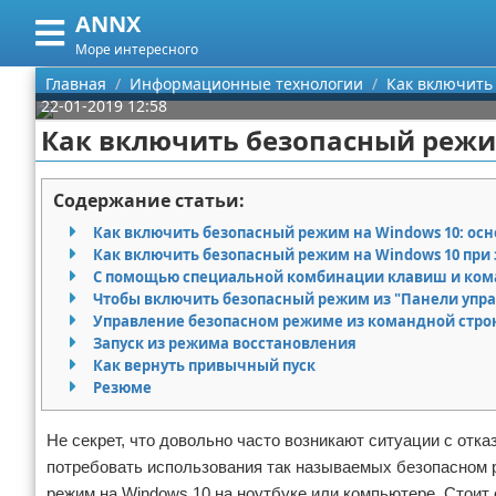
ANNX
Меню
X
Море интересного
Главная
Главная
Информационные технологии
Как включить
22-01-2019 12:58
Категории
Как включить безопасный режи
Поиск
Информационные технологии
Содержание статьи:
О проекте
Как включить безопасный режим на Windows 10: ос
Как включить безопасный режим на Windows 10 при 
Контакты
С помощью специальной комбинации клавиш и ко
Чтобы включить безопасный режим из "Панели упр
Управление безопасном режиме из командной стро
Сотрудничество
Запуск из режима восстановления
Как вернуть привычный пуск
Размещение рекламы
Резюме
Для правообладателей
Не секрет, что довольно часто возникают ситуации с отк
потребовать использования так называемых безопасном 
Условия предоставления информации
режим на Windows 10 на ноутбуке или компьютере. Стоит 