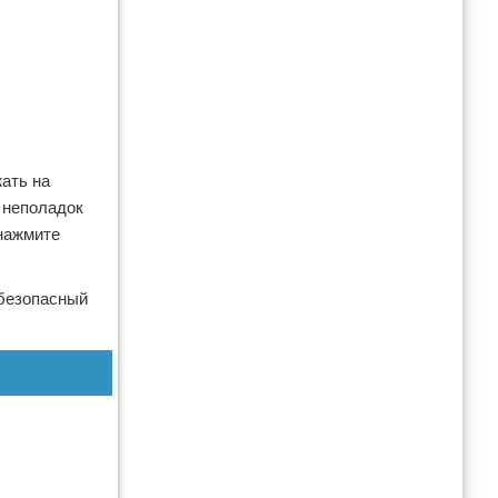
жать на
е неполадок
 нажмите
 безопасный