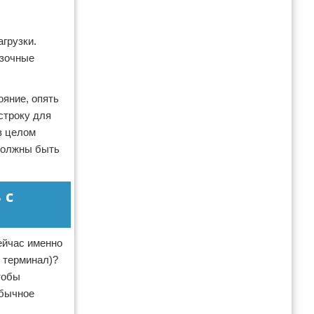
агрузки.
узочные
ояние, опять
строку для
в целом
 должны быть
 с
ейчас именно
й терминал)?
тобы
обычное