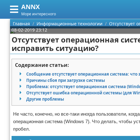
ANNX
Меню
X
Море интересного
Главная
Главная
Информационные технологии
Отсутствует о
08-02-2019 23:12
Категории
Отсутствует операционная систе
исправить ситуацию?
Поиск
Информационные технологии
О проекте
Содержание статьи:
Сообщение отсутствует операционная система: что 
Контакты
Причины сбоя при загрузке системы
Проблема: отсутствует операционная система (Windo
Сотрудничество
Отсутствует ошибка операционной системы (для Wind
Другие проблемы
Размещение рекламы
Не часто, конечно, но все-таки иногда пользователи, ког
Для правообладателей
операционная система (Windows 7). Что делать, чтобы уст
пробел.
Условия предоставления информации