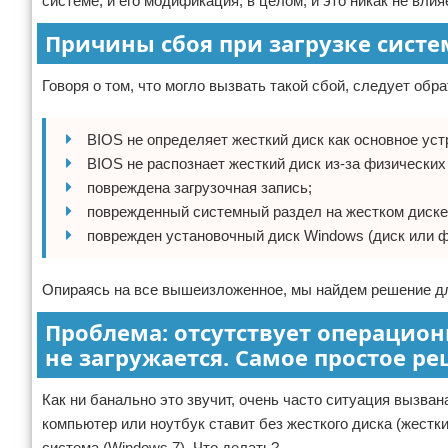
системе, и его модификация, в целом, и это никак не влияе
Причины сбоя при загрузке сист
Говоря о том, что могло вызвать такой сбой, следует об
BIOS не определяет жесткий диск как основное уст
BIOS не распознает жесткий диск из-за физических
повреждена загрузочная запись;
поврежденный системный раздел на жестком диске
поврежден установочный диск Windows (диск или 
Опираясь на все вышеизложенное, мы найдем решение дл
Проблема: отсутствует операционн
не загружается. Самое простое р
Как ни банально это звучит, очень часто ситуация вызва
компьютер или ноутбук ставит без жесткого диска (жестк
система (Windows 7). Что делать?