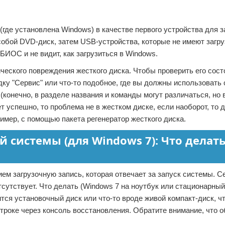
где установлена Windows) в качестве первого устройства для з
собой DVD-диск, затем USB-устройства, которые не имеют загр
ИОС и не видит, как загрузиться в Windows.
ического повреждения жесткого диска. Чтобы проверить его сост
дку "Сервис" или что-то подобное, где вы должны использовать 
(конечно, в разделе названия и команды могут различаться, но 
ет успешно, то проблема не в жестком диске, если наоборот, то
имер, с помощью пакета регенератор жесткого диска.
 системы (для Windows 7): Что делать
ем загрузочную запись, которая отвечает за запуск системы. С
сутствует. Что делать (Windows 7 на ноутбук или стационарны
тся установочный диск или что-то вроде живой компакт-диск, ч
строке через консоль восстановления. Обратите внимание, что 