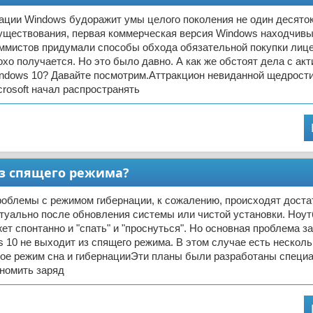
ации Windows будоражит умы целого поколения не один десяток
существования, первая коммерческая версия Windows находчив
ммистов придумали способы обхода обязательной покупки лице
охо получается. Но это было давно. А как же обстоят дела с ак
indows 10? Давайте посмотрим.Аттракцион невиданной щедрос
crosoft начал распространять
из спящего режима?
облемы с режимом гибернации, к сожалению, происходят доста
туально после обновления системы или чистой установки. Ноут
т спонтанно и "спать" и "проснуться". Но основная проблема з
s 10 не выходит из спящего режима. В этом случае есть нескол
кое режим сна и гибернацииЭти планы были разработаны специ
ономить заряд