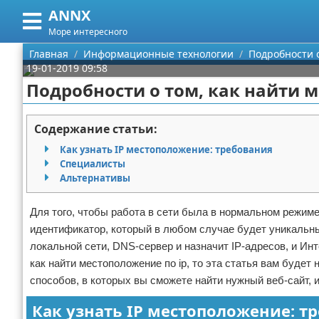
ANNX
Меню
X
Море интересного
Главная
Главная
Информационные технологии
Подробности о
19-01-2019 09:58
Категории
Подробности о том, как найти 
Поиск
Информационные технологии
Содержание статьи:
О проекте
Как узнать IP местоположение: требования
Специалисты
Контакты
Альтернативы
Сотрудничество
Для того, чтобы работа в сети была в нормальном режим
идентификатор, который в любом случае будет уникальным
Размещение рекламы
локальной сети, DNS-сервер и назначит IP-адресов, и Инт
как найти местоположение по ip, то эта статья вам будет
Для правообладателей
способов, в которых вы сможете найти нужный веб-сайт, 
Условия предоставления информации
Как узнать IP местоположение: т