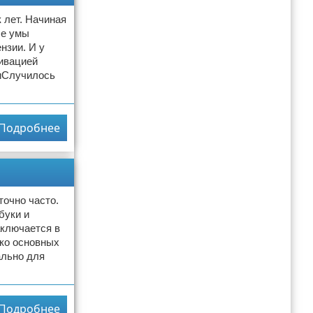
 лет. Начиная
ые умы
нзии. И у
тивацией
тиСлучилось
Подробнее
точно часто.
буки и
аключается в
ько основных
ально для
Подробнее