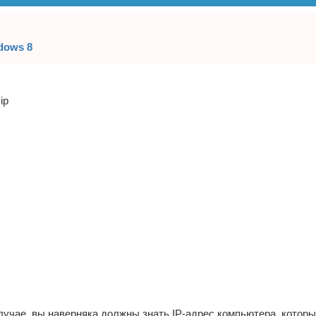
dows 8
случае, вы наверняка должны знать IP-адрес компьютера, которы