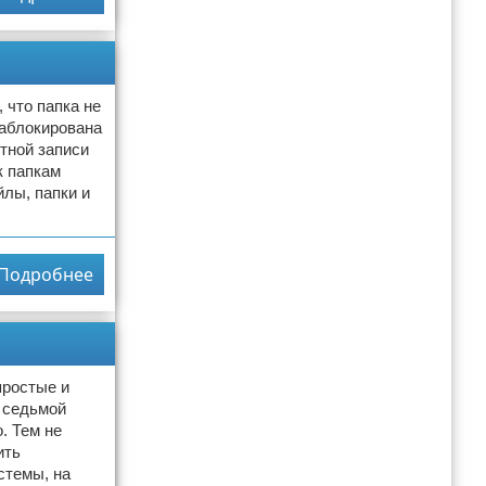
 что папка не
заблокирована
тной записи
к папкам
лы, папки и
Подробнее
простые и
с седьмой
. Тем не
ить
стемы, на