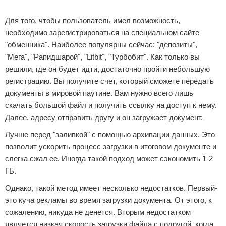
Для того, чтобы пользователь имел возможность,
необходимо зарегистрироваться на специальном сайте
"обменника". Наиболее популярны сейчас: "депозиты",
"Мега", "Рапидшарой", "Litbit", "Турбобит". Как только вы
решили, где он будет идти, достаточно пройти небольшую
регистрацию. Вы получите счет, который сможете передать
документы в мировой паутине. Вам нужно всего лишь
скачать большой файл и получить ссылку на доступ к нему.
Далее, адресу отправить другу и он загружает документ.
Лучше перед "заливкой" с помощью архивации данных. Это
позволит ускорить процесс загрузки в итоговом документе и
слегка сжал ее. Иногда такой подход может сэкономить 1-2
ГБ.
Однако, такой метод имеет несколько недостатков. Первый-
это куча рекламы во время загрузки документа. От этого, к
сожалению, никуда не денется. Вторым недостатком
является низкая скорость загрузки файла с подругой, когда