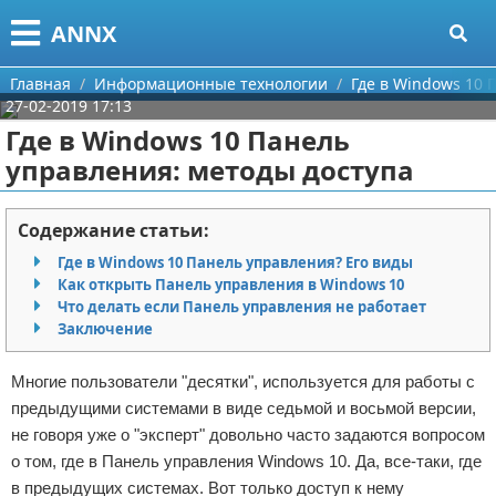
Меню
X
ANNX
Главная
Главная
Информационные технологии
Где в Windows 10 
27-02-2019 17:13
Категории
Где в Windows 10 Панель
управления: методы доступа
Поиск
Информационные технологии
О проекте
Содержание статьи:
Где в Windows 10 Панель управления? Его виды
Контакты
Как открыть Панель управления в Windows 10
Что делать если Панель управления не работает
Сотрудничество
Заключение
Размещение рекламы
Многие пользователи "десятки", используется для работы с
предыдущими системами в виде седьмой и восьмой версии,
Для правообладателей
не говоря уже о "эксперт" довольно часто задаются вопросом
о том, где в Панель управления Windows 10. Да, все-таки, где
Условия предоставления информации
в предыдущих системах. Вот только доступ к нему