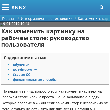
Меню
X
ANNX
Главная
Главная
Информационные технологии
Как изменить карт
19-01-2019 10:43
Категории
Как изменить картинку на
рабочем столе: руководство
Поиск
Информационные технологии
пользователя
О проекте
Содержание статьи:
Контакты
Обучение
ОС Windows 7+
Сотрудничество
Старые ОС
Дополнительные способы
Размещение рекламы
На первый взгляд, вопрос о том, как изменить картинку на
Для правообладателей
рабочем столе, крайне проста. Но не забывайте о людях,
которые впервые в жизни сели за компьютер и независимо от
Условия предоставления информации
того, сколько им лет - пять или пятьдесят. Сегодня мы