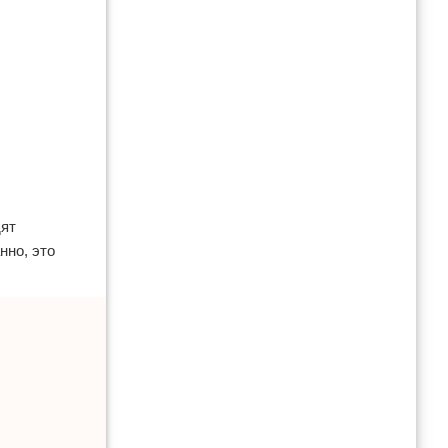
дят
нно, это