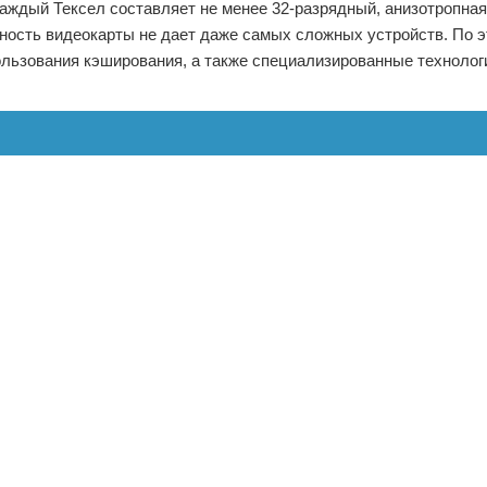
каждый Тексел составляет не менее 32-разрядный, анизотропна
бность видеокарты не дает даже самых сложных устройств. По э
ользования кэширования, а также специализированные технолог