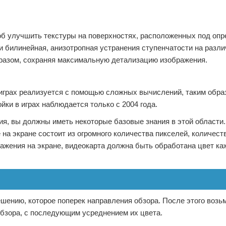
об улучшить текстуры на поверхностях, расположенных под оп
и билинейная, анизотропная устранения ступенчатости на разл
бразом, сохраняя максимальную детализацию изображения.
в играх реализуется с помощью сложных вычислений, таким обра
ки в играх наблюдается только с 2004 года.
ция, вы должны иметь некоторые базовые знания в этой области.
 на экране состоит из огромного количества пикселей, количест
ажения на экране, видеокарта должна быть обработана цвет ка
ешению, которое поперек направления обзора. После этого возь
обзора, с последующим усреднением их цвета.