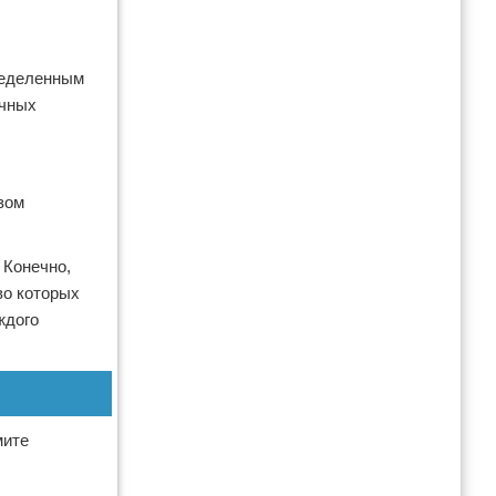
ределенным
ичных
зом
 Конечно,
во которых
ждого
мите