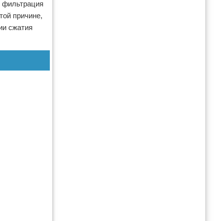
я фильтрация
той причине,
ии сжатия